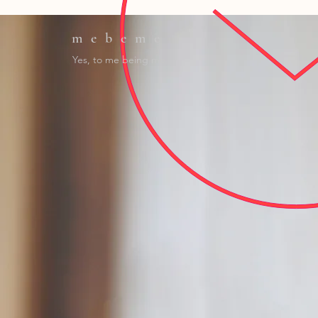
mebeme
Yes, to me being me